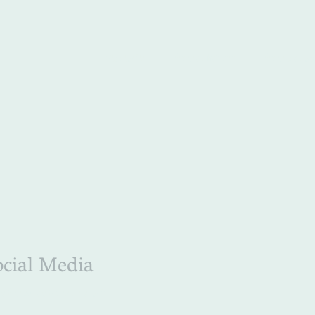
Startseite
Pferdeanhänger
Pferdetransp
ocial Media
 auf dem laufenden zu sein.